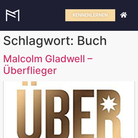
KENNENLERNEN
Schlagwort:
Buch
Malcolm Gladwell –
Überflieger