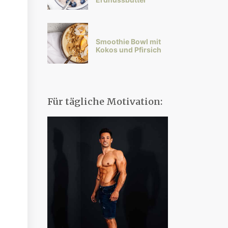
Smoothie Bowl mit
Kokos und Pfirsich
Für tägliche Motivation: