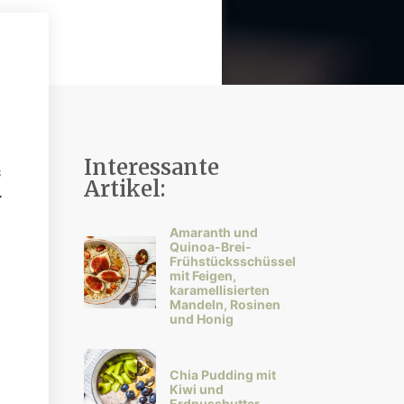
Interessante
s
Artikel:
r
Amaranth und
Quinoa-Brei-
Frühstücksschüssel
mit Feigen,
karamellisierten
Mandeln, Rosinen
und Honig
Chia Pudding mit
Kiwi und
Erdnussbutter