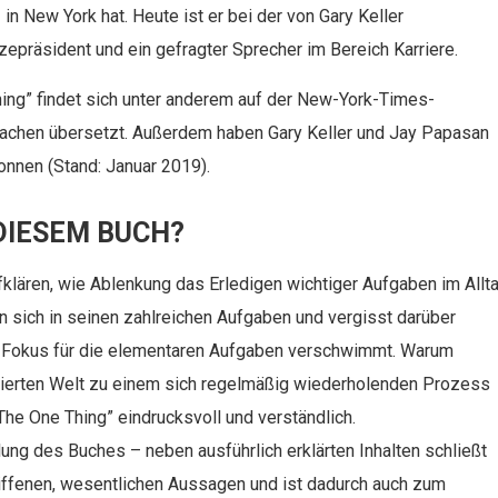
 in New York hat. Heute ist er bei der von Gary Keller
epräsident und ein gefragter Sprecher im Bereich Karriere.
ng” findet sich unter anderem auf der New-York-Times-
prachen übersetzt. Außerdem haben Gary Keller und Jay Papasan
nnen (Stand: Januar 2019).
DIESEM BUCH?
klären, wie Ablenkung das Erledigen wichtiger Aufgaben im Allt
an sich in seinen zahlreichen Aufgaben und vergisst darüber
der Fokus für die elementaren Aufgaben verschwimmt. Warum
ntierten Welt zu einem sich regelmäßig wiederholenden Prozess
“The One Thing” eindrucksvoll und verständlich.
ilung des Buches – neben ausführlich erklärten Inhalten schließt
riffenen, wesentlichen Aussagen und ist dadurch auch zum