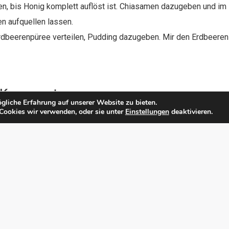
n, bis Honig komplett auflöst ist. Chiasamen dazugeben und im
en aufquellen lassen.
rdbeerenpüree verteilen, Pudding dazugeben. Mir den Erdbeeren
n Kommentar
gliche Erfahrung auf unserer Website zu bieten.
Cookies wir verwenden, oder sie unter
Einstellungen
deaktivieren.
röffentlicht.
Erforderliche Felder sind mit
*
markiert