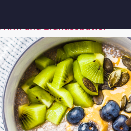
gesunde Snacks
 Kiwi und Erdnussbutter