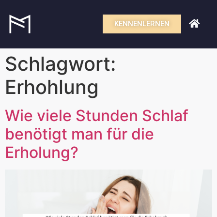
KENNENLERNEN
Schlagwort:
Erhohlung
Wie viele Stunden Schlaf
benötigt man für die
Erholung?