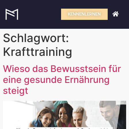
KENNENLERNEN
Schlagwort:
Krafttraining
Wieso das Bewusstsein für
eine gesunde Ernährung
steigt