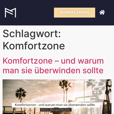
KENNENLERNEN
Schlagwort:
Komfortzone
Komfortzone – und warum
man sie überwinden sollte