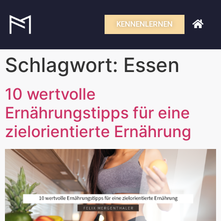
KENNENLERNEN
Schlagwort:
Essen
10 wertvolle
Ernährungstipps für eine
zielorientierte Ernährung